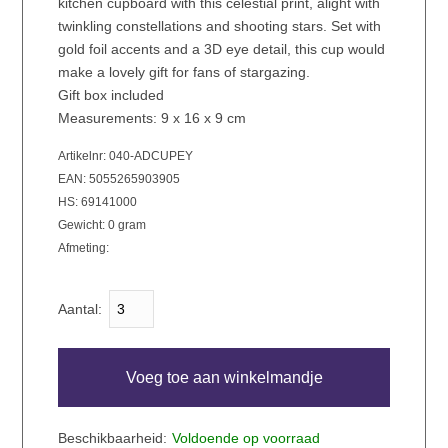
kitchen cupboard with this celestial print, alight with
twinkling constellations and shooting stars. Set with
gold foil accents and a 3D eye detail, this cup would
make a lovely gift for fans of stargazing.
Gift box included
Measurements: 9 x 16 x 9 cm
Artikelnr: 040-ADCUPEY
EAN:
5055265903905
HS:
69141000
Gewicht:
0
gram
Afmeting:
Aantal:
Voeg toe aan winkelmandje
Beschikbaarheid:
Voldoende op voorraad