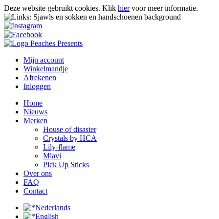
Deze website gebruikt cookies.
Klik
hier
voor meer informatie.
Mijn account
Winkelmandje
Afrekenen
Inloggen
Home
Nieuws
Merken
House of disaster
Crystals by HCA
Lily-flame
Mlavi
Pick Up Sticks
Over ons
FAQ
Contact
Nederlands
English