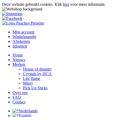
Deze website gebruikt cookies.
Klik
hier
voor meer informatie.
Mijn account
Winkelmandje
Afrekenen
Inloggen
Home
Nieuws
Merken
House of disaster
Crystals by HCA
Lily-flame
Mlavi
Pick Up Sticks
Over ons
FAQ
Contact
Nederlands
English